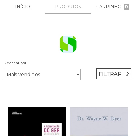
INÍCIO
PRODUTOS
CARRINHO
0
Ordenar por
Início
/
espiritualidae
FILTRAR