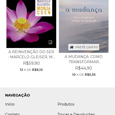
FRETE GRÁTIS
A REINVENÇÃO DO SER
A MUDANÇA: COMO
- MARCELO GLEISER, M...
TRANSFORMAR
R$59,90
AMBIÇÃO EM S...
R$44,90
12
X DE
R$6,10
10
X DE
R$5,35
NAVEGAÇÃO
Início
Produtos
Contato
Trocas e Devoluções