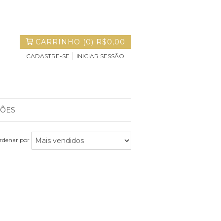
CARRINHO
(
0
)
R$0,00
CADASTRE-SE
INICIAR SESSÃO
ÇÕES
rdenar por