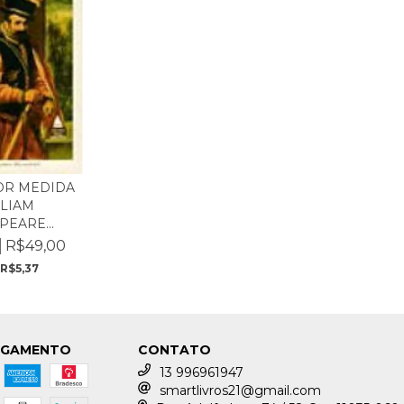
OR MEDIDA
LLIAM
EARE...
R$49,00
E
R$5,37
AGAMENTO
CONTATO
13 996961947
smartlivros21@gmail.com