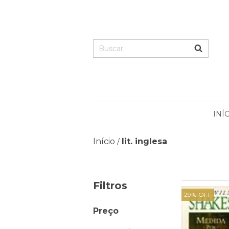
INÍ
Início
lit. inglesa
/
Filtros
29
%
OFF
Preço