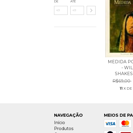
DE
ATÉ
MEDIDA P
- WI
SHAKESP
R$69,00
11
X D
NAVEGAÇÃO
MEIOS DE P
Início
Produtos