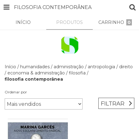
FILOSOFIA CONTEMPORÂNEA
INÍCIO
PRODUTOS
CARRINHO
0
Início
/
humanidades
/
administração
/
antropologia
/
direito
/
economia & administração
/
filosofia
/
filosofia contemporânea
Ordenar por
FILTRAR