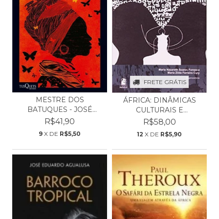
FRETE GRÁTIS
MESTRE DOS
ÁFRICA: DINÂMICAS
BATUQUES - JOSÉ
CULTURAIS E
EDUARDO AGUAL...
LITERÁRIAS...
R$41,90
R$58,00
9
X DE
R$5,50
12
X DE
R$5,90