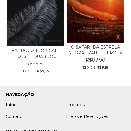
O SAFÁRI DA ESTRELA
BARROCO TROPICAL -
NEGRA - PAUL THEROUX
JOSÉ EDUARDO
R$89,90
AGUALUSA
R$89,90
12
X DE
R$9,15
12
X DE
R$9,15
NAVEGAÇÃO
Início
Produtos
Contato
Trocas e Devoluções