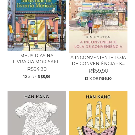
MEUS DIAS NA
A INCONVENIENTE LOJA
LIVRARIA MORISAKI -
DE CONVENIÊNCIA - K...
SATOSHI...
R$54,90
R$59,90
12
X DE
R$5,59
12
X DE
R$6,10