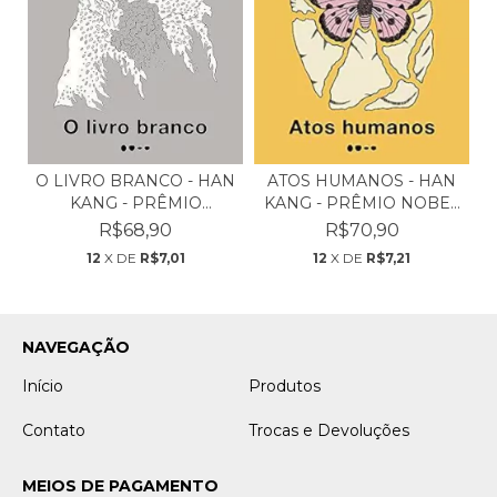
O LIVRO BRANCO - HAN
ATOS HUMANOS - HAN
KANG - PRÊMIO
KANG - PRÊMIO NOBEL
NOBEL...
D...
R$68,90
R$70,90
12
X DE
R$7,01
12
X DE
R$7,21
NAVEGAÇÃO
Início
Produtos
Contato
Trocas e Devoluções
MEIOS DE PAGAMENTO